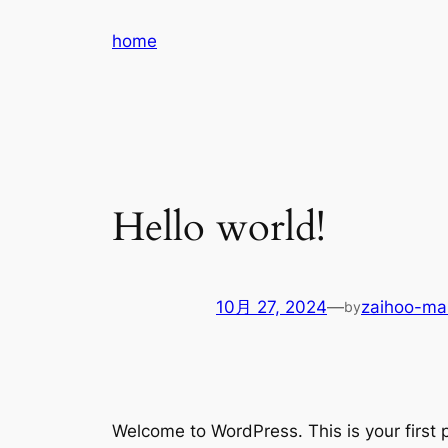
内
home
容
を
ス
キ
ッ
プ
Hello world!
10月 27, 2024
—
zaihoo-ma
by
Welcome to WordPress. This is your first po