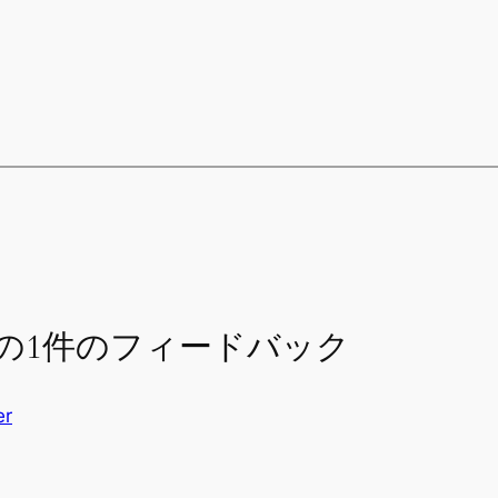
d!” への1件のフィードバック
er