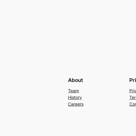
About
Pr
Team
Pri
History
Ter
Careers
Con